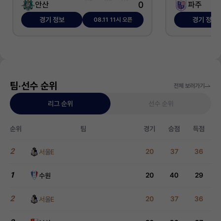
0
안산
파주
경기 정보
경기 정보
08.11 11시 오픈
팀‧선수 순위
전체 보러가기
리그 순위
선수 순위
순위
팀
경기
승점
득점
2
20
37
36
서울E
1
20
40
29
수원
2
20
37
36
서울E