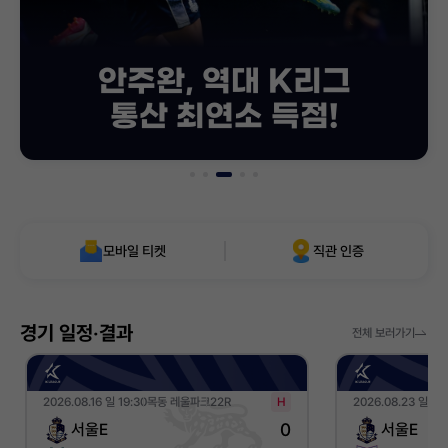
안주완, 역대 K리그
통산 최연소 득점!
모바일 티켓
직관 인증
경기 일정‧결과
전체 보러가기
2026.08.16 일 19:30
목동 레울파크
22R
2026.08.23 일 19
0
서울E
서울E