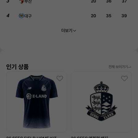
3
20
36
37
부산
4
20
35
39
대구
더보기
인기 상품
전체 보러가기