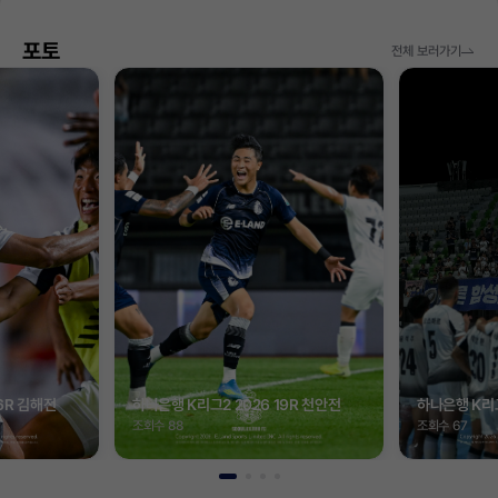
포토
전체 보러가기
6R 김해전
하나은행 K리그2 2026 19R 천안전
하나은행 K리그
조회수 88
조회수 67