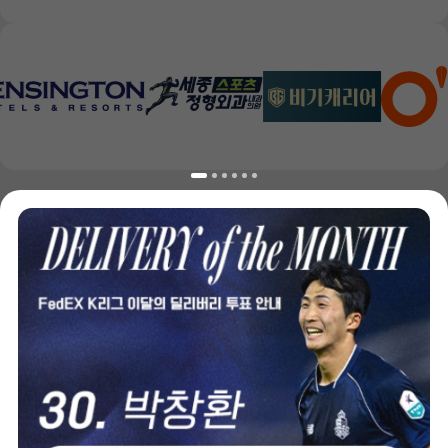
(주)이랜드스포츠 서울 이랜드 FC
주소 : 서울 양천구 안양천로 939 목동주경기장 GATE 10 서울 이랜드 FC 사무국
TEL : 02-3431-5470
FAX : 02-3431-5480
대표이사 : 우상배
사업자등록번호 : 119-86-91736
개인정보관리책임자 : 채승목
문의접수 : seoulelandfc@eland.co.kr
공문접수 : seoulelandfc_docs@eland.co.kr
서비스 이용약관
개인정보처리방침
개인정보 수집 및 이용 동의
개인정보 제3자 제공동의
마케팅 활용동의
이메일 무단 수집 거부
COPYRIGHT ©2017 SEOUL E·LAND FOOTBALL CLUB. ALL RIGHTS RESERVED.